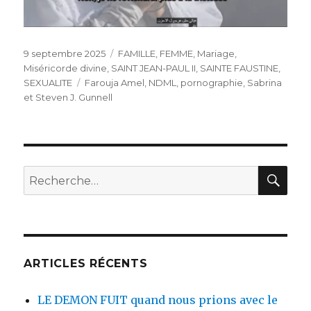
Publié
Catégories
9 septembre 2025
FAMILLE
,
FEMME
,
Mariage
,
le
Miséricorde divine
,
SAINT JEAN-PAUL II
,
SAINTE FAUSTINE
,
Étiquettes
SEXUALITE
Farouja Amel
,
NDML
,
pornographie
,
Sabrina
et Steven J. Gunnell
REC
Recherche
pour
:
ARTICLES RÉCENTS
LE DEMON FUIT quand nous prions avec le