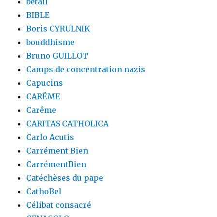
bétail
BIBLE
Boris CYRULNIK
bouddhisme
Bruno GUILLOT
Camps de concentration nazis
Capucins
CARËME
Carême
CARITAS CATHOLICA
Carlo Acutis
Carrément Bien
CarrémentBien
Catéchèses du pape
CathoBel
Célibat consacré