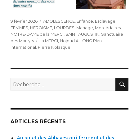
Publié
Catégories
9 février 2026
ADOLESCENCE
,
Enfance
,
Esclavage
,
le
FEMMES
,
HEROÏSME
,
LOURDES
,
Mariage
,
Mercédaires
,
NOTRE-DAME de la MERCI
,
SAINT AUGUSTIN
,
Sanctuaire
Étiquettes
des Martyrs
La MERCI
,
Nojoud Ali
,
ONG Plan
International
,
Pierre Nolasque
REC
Recherche
pour
:
ARTICLES RÉCENTS
Au sujet des Abbayes qui ferment et des