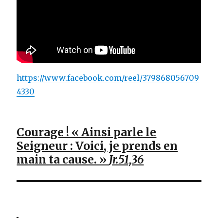
https://www.facebook.com/reel/379868056709
4330
Courage ! « Ainsi parle le
Seigneur : Voici, je prends en
main ta cause. »
Jr.51,36