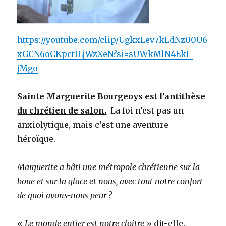
https://youtube.com/clip/UgkxLev7kLdNz00U6
xGCN6oCKpctILjWzXeN?si=sUWkMlN4EkI-
jMgo
Sainte Marguerite Bourgeoys
est l’antithèse
du chrétien de salon.
La foi n’est pas un
anxiolytique, mais c’est une aventure
héroïque.
Marguerite a bâti une métropole chrétienne sur la
boue et sur la glace et nous, avec tout notre confort
de quoi avons-nous peur ?
« Le monde entier est notre cloitre »
dit-elle.