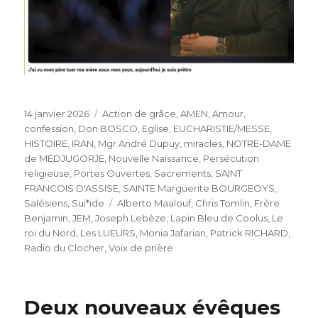
Publié
Catégories
14 janvier 2026
Action de grâce
,
AMEN
,
Amour
,
le
confession
,
Don BOSCO
,
Eglise
,
EUCHARISTIE/MESSE
,
HISTOIRE
,
IRAN
,
Mgr André Dupuy
,
miracles
,
NOTRE-DAME
de MEDJUGORJE
,
Nouvelle Naissance
,
Persécution
religieuse
,
Portes Ouvertes
,
Sacrements
,
SAINT
FRANCOIS D'ASSISE
,
SAINTE Marguerite BOURGEOYS
,
Étiquettes
Salésiens
,
Sui*ide
Alberto Maalouf
,
Chris Tomlin
,
Frère
Benjamin
,
JEM
,
Joseph Lebèze
,
Lapin Bleu de Coolus
,
Le
roi du Nord
,
Les LUEURS
,
Monia Jafarian
,
Patrick RICHARD
,
Radio du Clocher
,
Voix de prière
Deux nouveaux évêques