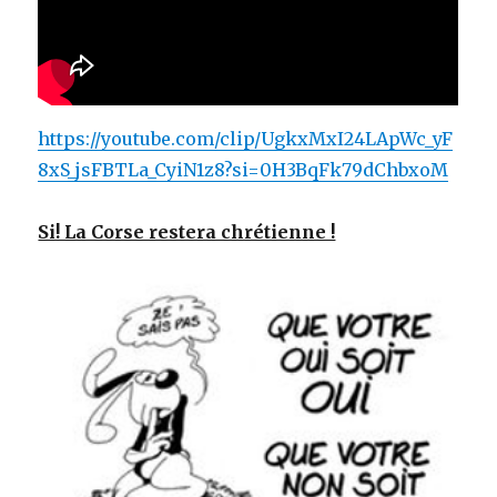
https://youtube.com/clip/UgkxMxI24LApWc_yF
8xS_jsFBTLa_CyiN1z8?si=0H3BqFk79dChbxoM
Si! La Corse restera chrétienne !