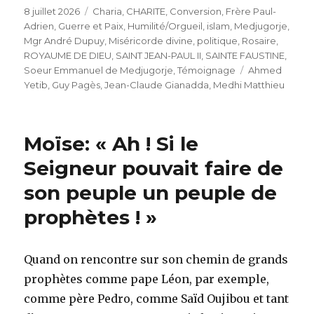
Publié
Catégories
8 juillet 2026
Charia
,
CHARITE
,
Conversion
,
Frère Paul-
le
Adrien
,
Guerre et Paix
,
Humilité/Orgueil
,
islam
,
Medjugorje
,
Mgr André Dupuy
,
Miséricorde divine
,
politique
,
Rosaire
,
ROYAUME DE DIEU
,
SAINT JEAN-PAUL II
,
SAINTE FAUSTINE
,
Étiquettes
Soeur Emmanuel de Medjugorje
,
Témoignage
Ahmed
Yetib
,
Guy Pagès
,
Jean-Claude Gianadda
,
Medhi Matthieu
Moïse: « Ah ! Si le
Seigneur pouvait faire de
son peuple un peuple de
prophètes ! »
Quand on rencontre sur son chemin de grands
prophètes comme pape Léon, par exemple,
comme père Pedro, comme Saïd Oujibou et tant