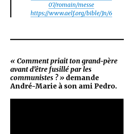
07/romain/messe
https://www.aelf.org/bible/Jn/6
« Comment priait ton grand-père
avant d’être fusillé par les
communistes ? »
demande
André-Marie à son ami Pedro.