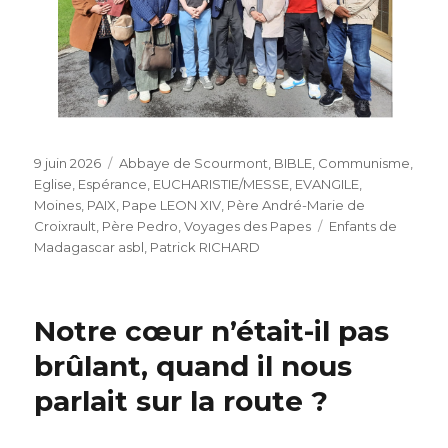
Publié
Catégories
9 juin 2026
Abbaye de Scourmont
,
BIBLE
,
Communisme
,
le
Eglise
,
Espérance
,
EUCHARISTIE/MESSE
,
EVANGILE
,
Moines
,
PAIX
,
Pape LEON XIV
,
Père André-Marie de
Étiquettes
Croixrault
,
Père Pedro
,
Voyages des Papes
Enfants de
Madagascar asbl
,
Patrick RICHARD
Notre cœur n’était-il pas
brûlant, quand il nous
parlait sur la route ?