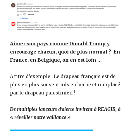
Aimer son pays comme Donald Trump y
encourage chacun, quoi de plus normal ? En
France, en Belgique, on en est loin …
A titre d’exemple : Le drapeau français est de
plus en plus souvent mis en berne et remplacé
par le drapeau palestinien !
De multiples lanceurs d’alerte invitent à REAGIR, à
« réveiller notre vaillance »