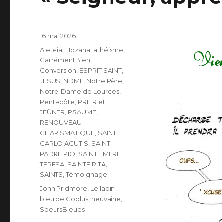
Publié
16 mai 2026
le
Catégories
Aleteia, Hozana
,
athéisme
,
CarrémentBien
,
Conversion
,
ESPRIT SAINT
,
JESUS
,
NDML
,
Notre Père
,
Notre-Dame de Lourdes
,
Pentecôte
,
PRIER et
JEÛNER
,
PSAUME
,
RENOUVEAU
CHARISMATIQUE
,
SAINT
CARLO ACUTIS
,
SAINT
PADRE PIO
,
SAINTE MERE
TERESA
,
SAINTE RITA
,
SAINTS
,
Témoignage
Étiquettes
John Pridmore
,
Le lapin
bleu de Coolus
,
neuvaine
,
SoeursBleues