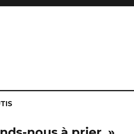
TIS
nds-nous à prier. »