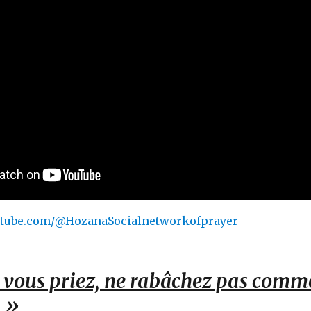
utube.com/@HozanaSocialnetworkofprayer
 vous priez, ne rabâchez pas comm
. »