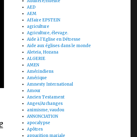
Adultère/fidélité
AED
AEM
Affaire EPSTEIN
agriculture
Agriculture, élevage.
Aide à l'Eglise en Détresse
Aide aux églises dans le monde
Aleteia, Hozana
ALGERIE
AMEN
Amérindiens
Amérique
Amnesty International
Amour
Ancien Testament
Anges/Archanges
animisme, vaudou
ANNONCIATION
e
apocalypse
Apôtres
apparition mariale