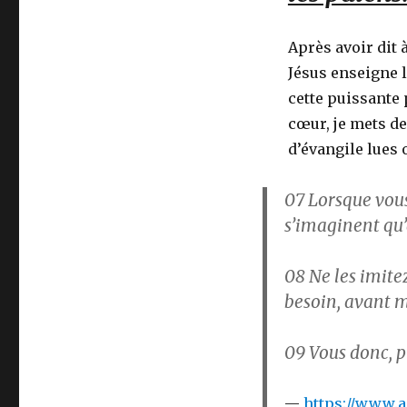
Après avoir dit 
Jésus enseigne l
cette puissante 
cœur, je mets de
d’évangile lues
07
Lorsque vous
s’imaginent qu’à
08
Ne les imitez
besoin, avant 
09
Vous donc, p
https://www.ae