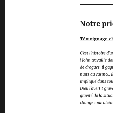
Notre pri
Témoignage-c
C’est l’histoire 
! John travaille d
de drogues. Il gag
nuits au casino… I
impliqué dans tou
Dieu l’avertit grav
gravité de la situa
change radicaleme