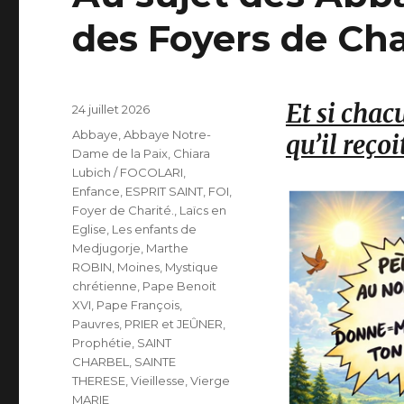
des Foyers de Cha
Et si chac
Publié
24 juillet 2026
le
Catégories
Abbaye
,
Abbaye Notre-
qu’il reçoi
Dame de la Paix
,
Chiara
Lubich / FOCOLARI
,
Enfance
,
ESPRIT SAINT
,
FOI
,
Foyer de Charité.
,
Laïcs en
Eglise
,
Les enfants de
Medjugorje
,
Marthe
ROBIN
,
Moines
,
Mystique
chrétienne
,
Pape Benoit
XVI
,
Pape François
,
Pauvres
,
PRIER et JEÛNER
,
Prophétie
,
SAINT
CHARBEL
,
SAINTE
THERESE
,
Vieillesse
,
Vierge
MARIE