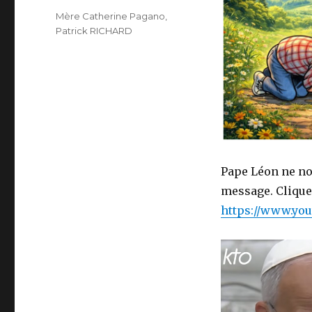
Étiquettes
Mère Catherine Pagano
,
Patrick RICHARD
Pape Léon ne nou
message. Cliquer
https://www.you