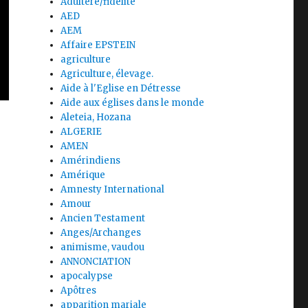
Adultère/fidélité
AED
AEM
Affaire EPSTEIN
agriculture
Agriculture, élevage.
Aide à l'Eglise en Détresse
Aide aux églises dans le monde
Aleteia, Hozana
ALGERIE
AMEN
Amérindiens
Amérique
Amnesty International
Amour
Ancien Testament
Anges/Archanges
animisme, vaudou
ANNONCIATION
apocalypse
Apôtres
apparition mariale