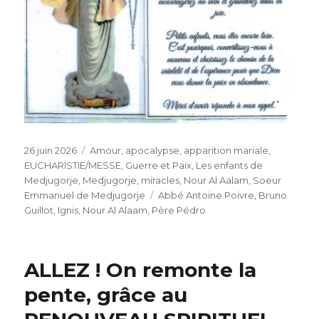
Publié
Catégories
26 juin 2026
Amour
,
apocalypse
,
apparition mariale
,
le
EUCHARISTIE/MESSE
,
Guerre et Paix
,
Les enfants de
Medjugorje
,
Medjugorje
,
miracles
,
Nour Al Aalam
,
Soeur
Étiquettes
Emmanuel de Medjugorje
Abbé Antoine Poivre
,
Bruno
Guillot
,
Ignis
,
Nour Al Alaam
,
Père Pédro
ALLEZ ! On remonte la
pente, grâce au