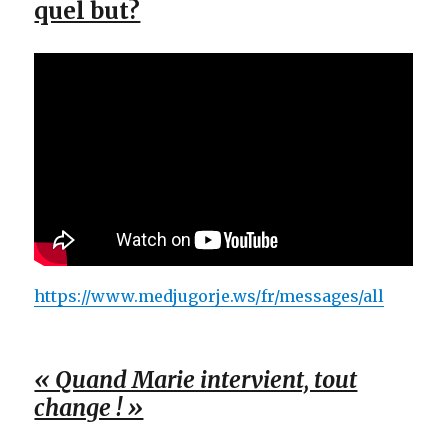
quel but?
https://www.medjugorje.ws/fr/messages/all
« Quand Marie intervient, tout
change ! »