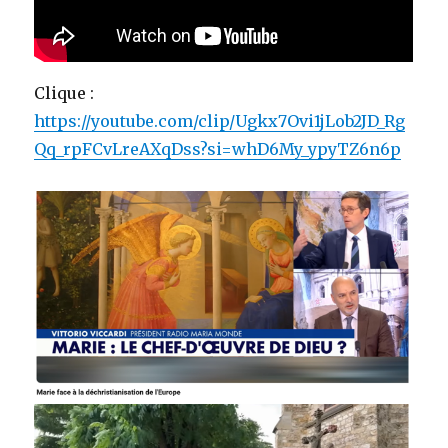
Clique :
https://youtube.com/clip/Ugkx7Ovi1jLob2JD_Rg
Qq_rpFCvLreAXqDss?si=whD6My_ypyTZ6n6p