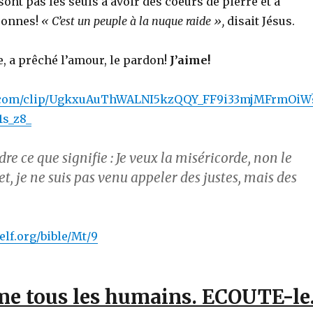
ont pas les seuls à avoir des coeurs de pierre et à
sonnes!
« C’est un peuple à la nuque raide »,
disait Jésus.
e, a prêché l’amour, le pardon!
J’aime!
be.com/clip/UgkxuAuThWALNI5kzQQY_FF9i33mjMFrmOiW
s_z8_
e ce que signifie : Je veux la miséricorde, non le
fet, je ne suis pas venu appeler des justes, mais des
elf.org/bible/Mt/9
me tous les humains. ECOUTE-le