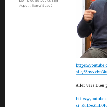
lapin bleu de Coolus
,
Mgr
Aupetit
,
Ramzi Saadé
https://youtub
si=y55nvxxbn3
Aller vers Dieu 
https://youtub
si=KuL5e21uL0lO