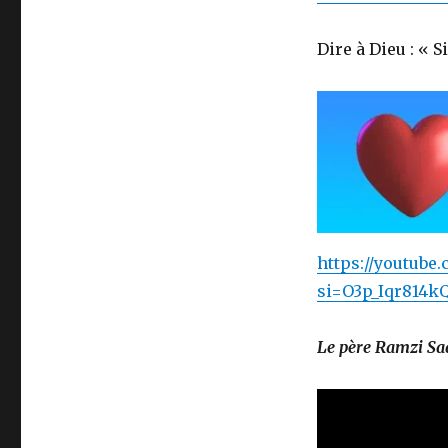
Dire à Dieu : « 
https://youtub
si=O3p_Iqr814k
Le père Ramzi Saa