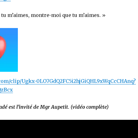
Si tu m’aimes, montre-moi que tu m’aimes. »
e.com/clip/Ugkx-0LO7GdQ2FC5i2hjGiQHL9xWqCcCHAnq?
QzBcx
dé est l’invité de Mgr Aupetit. (vidéo complète)