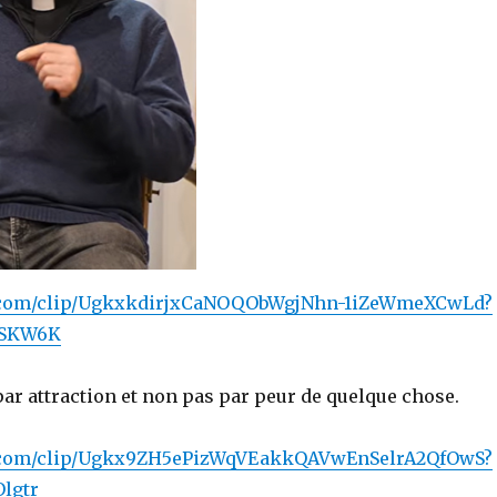
e.com/clip/UgkxkdirjxCaNOQObWgjNhn-1iZeWmeXCwLd?
kSKW6K
par attraction et non pas par peur de quelque chose.
e.com/clip/Ugkx9ZH5ePizWqVEakkQAVwEnSelrA2QfOwS?
lgtr