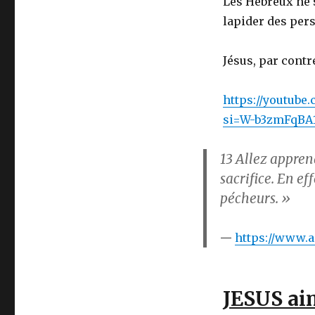
Les Hébreux ne s
lapider des per
Jésus, par contr
https://youtu
si=W-b3zmFqBA1
13
Allez apprendr
sacrifice. En ef
pécheurs. »
https://www.a
JESUS ai