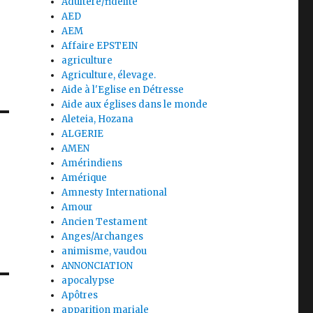
Adultère/fidélité
AED
AEM
Affaire EPSTEIN
agriculture
Agriculture, élevage.
Aide à l'Eglise en Détresse
Aide aux églises dans le monde
Aleteia, Hozana
ALGERIE
AMEN
Amérindiens
Amérique
Amnesty International
Amour
Ancien Testament
Anges/Archanges
animisme, vaudou
ANNONCIATION
apocalypse
Apôtres
apparition mariale