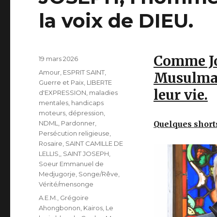
la voix de DIEU.
Comme Jo
Publié
19 mars 2026
le
Catégories
Amour
,
ESPRIT SAINT
,
Musulman
Guerre et Paix
,
LIBERTE
leur vie.
d'EXPRESSION
,
maladies
mentales, handicaps
moteurs, dépression
,
NDML
,
Pardonner
,
Quelques short
Persécution religieuse
,
Rosaire
,
SAINT CAMILLE DE
LELLIS,
,
SAINT JOSEPH
,
Soeur Emmanuel de
Medjugorje
,
Songe/Rêve
,
Vérité/mensonge
Étiquettes
A.E.M.
,
Grégoire
Ahongbonon
,
Kairos
,
Le