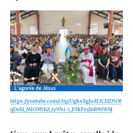
https://youtube.com/clip/UgkxXgfod13CEID5OF
qDoXi_MlG9f5hZ_ty9?si=i_E9kFxyJnR90WbJ