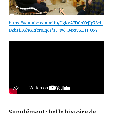
https://youtube.com/clip/UgkxA7D0oXrjIp7Seh
DZbzfKGhGRfYrs1q6r?si=w6-BexJVXTH-O5Y_
Supplément : belle histoire de