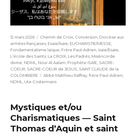
Publié
Catégories
12 mars 2026
Chemin de Croix
,
Conversion
,
Diocèse aux
le
armées françaises
,
Esaïe/Isaïe
,
EUCHARISTIE/MESSE
,
Fondamentalisme laïque
,
Frère Paul-Adrien
,
Isaïe/Esaïe
,
L'école des Saints
,
La CROIX
,
Les Padrés
,
Miséricorde
divine
,
NDML
,
Nour Al Aalam
,
Prophète ISAÏE
,
SACRE-
COEUR
,
SACRE-COEUR de JESUS
,
SAINT CLAUDE de la
Étiquettes
COLOMBIERE
Abbé Matthieu Raffray
,
frère Paul-Adrien
,
NDML
,
Ute Costermans
Mystiques et/ou
Charismatiques — Saint
Thomas d’Aquin et saint