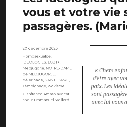
vous et votre vie 
passagères. (Mari
Publié
20 décembre 2025
le
Catégories
Homosexualité
,
IDEOLOGIES
,
LGBT+
,
Medjugorje
,
NOTRE-DAME
« Chers enfan
de MEDJUGORJE
,
d’être avec v
pélerinage
,
SAINT ESPRIT
,
paix. Les idéol
Témoignage
,
wokisme
sont passagères
Étiquettes
Gianfranco Amato avocat
,
soeur Emmanuel Maillard
avec lui vous a