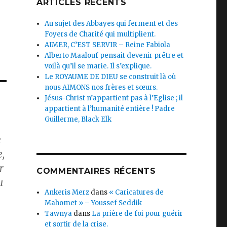
ARTICLES RÉCENTS
Au sujet des Abbayes qui ferment et des
Foyers de Charité qui multiplient.
AIMER, C’EST SERVIR – Reine Fabiola
Alberto Maalouf pensait devenir prêtre et
voilà qu’il se marie. Il s’explique.
Le ROYAUME DE DIEU se construit là où
nous AIMONS nos frères et sœurs.
Jésus-Christ n’appartient pas à l’Eglise ; il
appartient à l’humanité entière ! Padre
Guillerme, Black Elk
e
e,
r
COMMENTAIRES RÉCENTS
u
Ankeris Merz
dans
« Caricatures de
Mahomet » – Youssef Seddik
Tawnya
dans
La prière de foi pour guérir
et sortir de la crise.