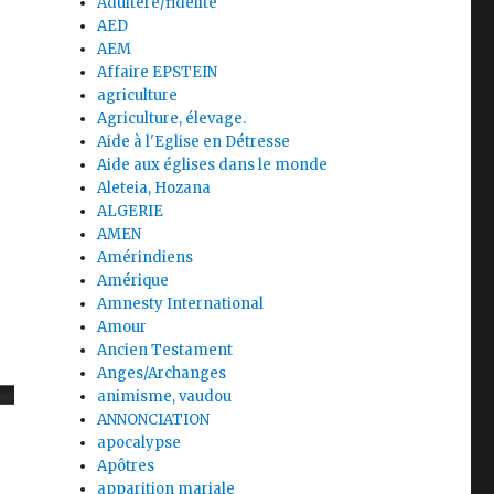
Adultère/fidélité
AED
AEM
Affaire EPSTEIN
agriculture
Agriculture, élevage.
Aide à l'Eglise en Détresse
Aide aux églises dans le monde
Aleteia, Hozana
ALGERIE
AMEN
Amérindiens
Amérique
Amnesty International
Amour
Ancien Testament
Anges/Archanges
animisme, vaudou
ANNONCIATION
apocalypse
Apôtres
apparition mariale