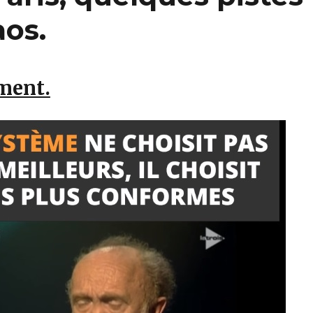
aos.
ment.