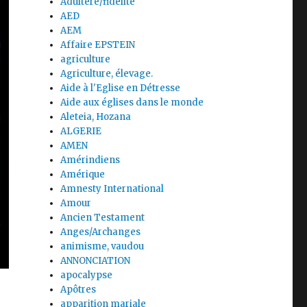
Adultère/fidélité
AED
AEM
Affaire EPSTEIN
agriculture
Agriculture, élevage.
Aide à l'Eglise en Détresse
Aide aux églises dans le monde
Aleteia, Hozana
ALGERIE
AMEN
Amérindiens
Amérique
Amnesty International
Amour
Ancien Testament
Anges/Archanges
animisme, vaudou
ANNONCIATION
apocalypse
Apôtres
apparition mariale