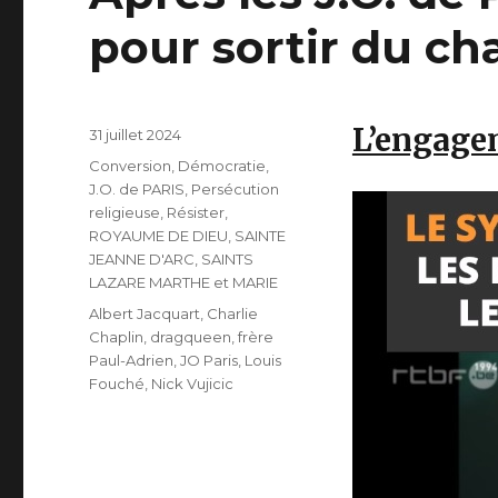
pour sortir du ch
L’engage
Publié
31 juillet 2024
le
Catégories
Conversion
,
Démocratie
,
J.O. de PARIS
,
Persécution
religieuse
,
Résister
,
ROYAUME DE DIEU
,
SAINTE
JEANNE D'ARC
,
SAINTS
LAZARE MARTHE et MARIE
Étiquettes
Albert Jacquart
,
Charlie
Chaplin
,
dragqueen
,
frère
Paul-Adrien
,
JO Paris
,
Louis
Fouché
,
Nick Vujicic