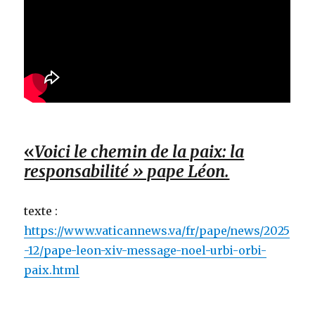
«
Voici le chemin de la paix: la
responsabilité » pape Léon.
texte :
https://www.vaticannews.va/fr/pape/news/2025
-12/pape-leon-xiv-message-noel-urbi-orbi-
paix.html