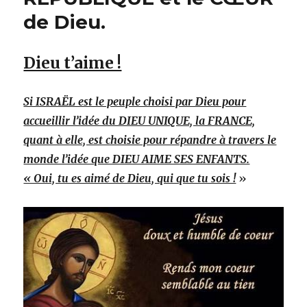
de Dieu.
Dieu t’aime !
Si ISRAËL est le peuple choisi par Dieu pour
accueillir l’idée du DIEU UNIQUE, la FRANCE,
quant à elle, est choisie pour répandre à travers le
monde l’idée que DIEU AIME SES ENFANTS.
« Oui, tu es aimé de Dieu, qui que tu sois !
»