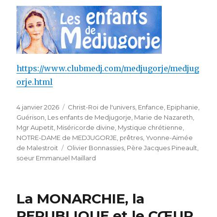
https://www.clubmedj.com/medjugorje/medjug
orje.html
Publié
Catégories
4 janvier 2026
Christ-Roi de l'univers
,
Enfance
,
Epiphanie
,
le
Guérison
,
Les enfants de Medjugorje
,
Marie de Nazareth
,
Mgr Aupetit
,
Miséricorde divine
,
Mystique chrétienne
,
NOTRE-DAME de MEDJUGORJE
,
prêtres
,
Yvonne-Aimée
Étiquettes
de Malestroit
Olivier Bonnassies
,
Père Jacques Pineault
,
soeur Emmanuel Maillard
La MONARCHIE, la
REPUBLIQUE et le CŒUR