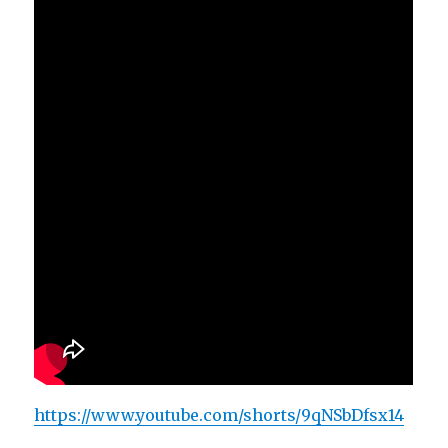
https://www.youtube.com/shorts/9qNSbDfsx14