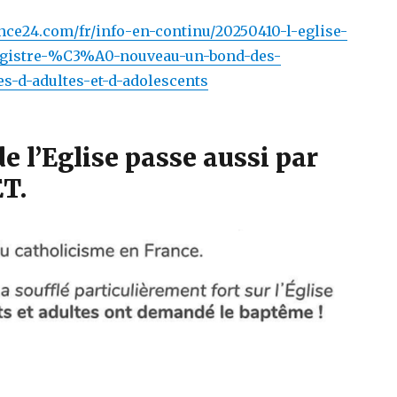
nce24.com/fr/info-en-continu/20250410-l-eglise-
egistre-%C3%A0-nouveau-un-bond-des-
d-adultes-et-d-adolescents
de l’Eglise passe aussi par
T.