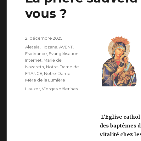
vous ?
Publié
21 décembre 2025
le
Catégories
Aleteia, Hozana
,
AVENT
,
Espérance
,
Evangélisation
,
Internet
,
Marie de
Nazareth
,
Notre-Dame de
FRANCE
,
Notre-Dame
Mère de la Lumière
Étiquettes
Hauzer
,
Vierges pélerines
L’Eglise catho
des baptêmes d’
vitalité chez l