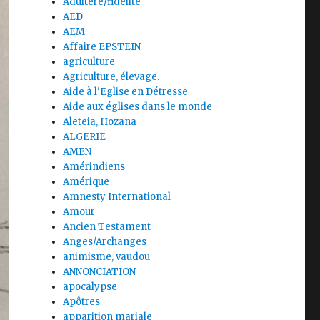
Adultère/fidélité
AED
AEM
Affaire EPSTEIN
agriculture
Agriculture, élevage.
Aide à l'Eglise en Détresse
Aide aux églises dans le monde
Aleteia, Hozana
ALGERIE
AMEN
Amérindiens
Amérique
Amnesty International
Amour
Ancien Testament
Anges/Archanges
animisme, vaudou
ANNONCIATION
apocalypse
Apôtres
apparition mariale