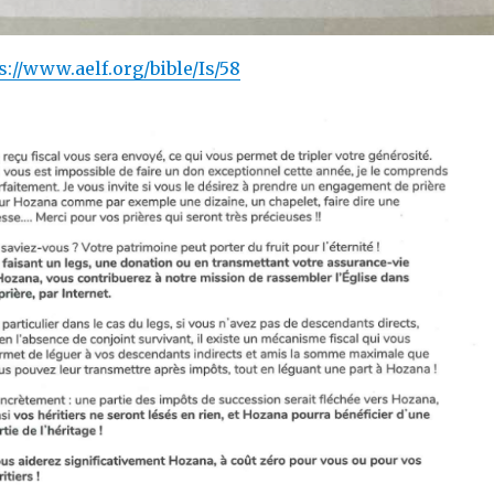
s://www.aelf.org/bible/Is/58