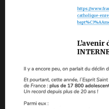
https://www.fra
catholique-enr
bapt%C3%AAmes-
L’avenir 
INTERNE