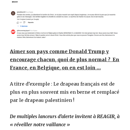
Aimer son pays comme Donald Trump y
encourage chacun, quoi de plus normal ? En
France, en Belgique, on en est loin …
A titre d’exemple : Le drapeau français est de
plus en plus souvent mis en berne et remplacé
par le drapeau palestinien !
De multiples lanceurs d’alerte invitent à REAGIR, à
« réveiller notre vaillance »