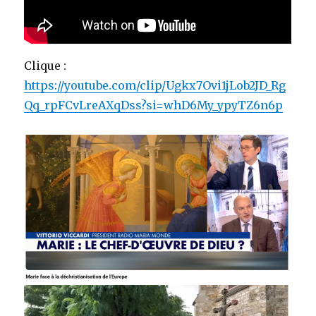
Clique :
https://youtube.com/clip/Ugkx7Ovi1jLob2JD_Rg
Qq_rpFCvLreAXqDss?si=whD6My_ypyTZ6n6p