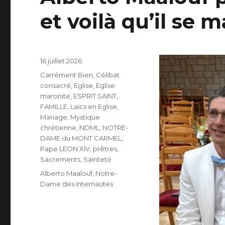
et voilà qu’il se ma
Publié
16 juillet 2026
le
Catégories
Carrément Bien
,
Célibat
consacré
,
Eglise
,
Eglise
maronite
,
ESPRIT SAINT
,
FAMILLE
,
Laïcs en Eglise
,
Mariage
,
Mystique
chrétienne
,
NDML
,
NOTRE-
DAME du MONT CARMEL
,
Pape LEON XIV
,
prêtres
,
Sacrements
,
Sainteté
Étiquettes
Alberto Maalouf
,
Notre-
Dame des Internautes