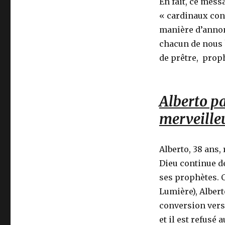
En fait, ce mess
« cardinaux con
manière d’annon
chacun de nous 
de prêtre, prop
Alberto pa
merveilleu
Alberto, 38 ans,
Dieu continue de
ses prophètes. 
Lumière), Albert
conversion vers 
et il est refusé 