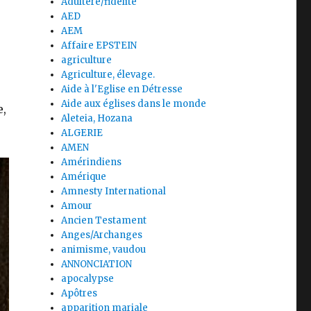
Adultère/fidélité
AED
AEM
Affaire EPSTEIN
agriculture
Agriculture, élevage.
Aide à l'Eglise en Détresse
Aide aux églises dans le monde
e,
Aleteia, Hozana
ALGERIE
AMEN
Amérindiens
Amérique
Amnesty International
Amour
Ancien Testament
Anges/Archanges
animisme, vaudou
ANNONCIATION
apocalypse
Apôtres
apparition mariale