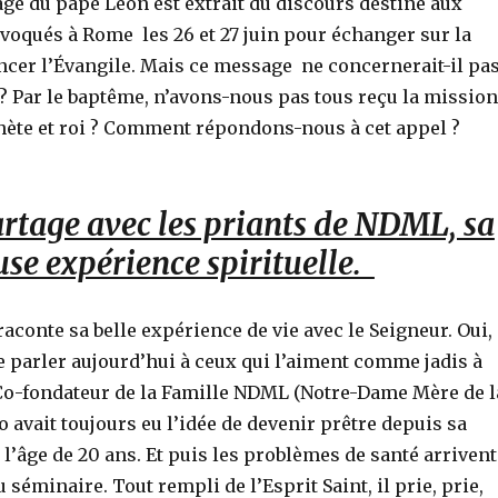
age du pape Léon est extrait du discours destiné aux
voqués à Rome les 26 et 27 juin pour échanger sur la
cer l’Évangile. Mais ce message ne concernerait-il pa
? Par le baptême, n’avons-nous pas tous reçu la mission
hète et roi ? Comment répondons-nous à cet appel ?
rtage avec les priants de NDML, sa
se expérience spirituelle.
 raconte sa belle expérience de vie avec le Seigneur. Oui,
 parler aujourd’hui à ceux qui l’aiment comme jadis à
Co-fondateur de la Famille NDML (Notre-Dame Mère de l
o avait toujours eu l’idée de devenir prêtre depuis sa
l’âge de 20 ans. Et puis les problèmes de santé arrivent
au séminaire. Tout rempli de l’Esprit Saint, il prie, prie,