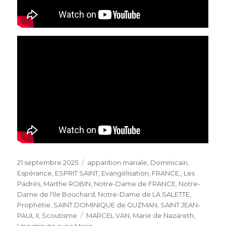
Publié
Catégories
21 septembre 2025
apparition mariale
,
Dominicain
,
le
Espérance
,
ESPRIT SAINT
,
Evangélisation
,
FRANCE,
,
Les
Padrés
,
Marthe ROBIN
,
Notre-Dame de FRANCE
,
Notre-
Dame de l'Ile Bouchard
,
Notre-Dame de LA SALETTE
,
Prophétie
,
SAINT DOMINIQUE de GUZMAN
,
SAINT JEAN-
Étiquettes
PAUL II
,
Scoutisme
MARCEL VAN
,
Marie de Nazareth
,