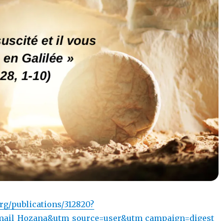
org/publications/312820?
ail_Hozana&utm_source=user&utm_campaign=digest