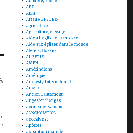
Adultère/fidélité
AED
AEM
Affaire EPSTEIN
agriculture
Agriculture, élevage.
Aide à l'Eglise en Détresse
Aide aux églises dans le monde
Aleteia, Hozana
ALGERIE
AMEN
Amérindiens
Amérique
és
Amnesty International
Amour
Ancien Testament
Anges/Archanges
animisme, vaudou
ANNONCIATION
;
apocalypse
u,
Apôtres
apparition mariale