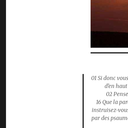
01
Si donc vous 
d’en haut 
02
Pensez
16
Que la paro
instruisez-vous
par des psaume