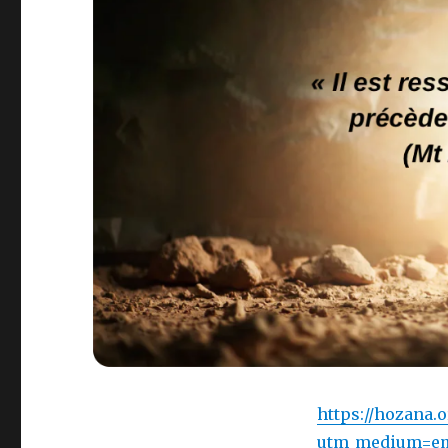
https://hozana.
utm_medium=em