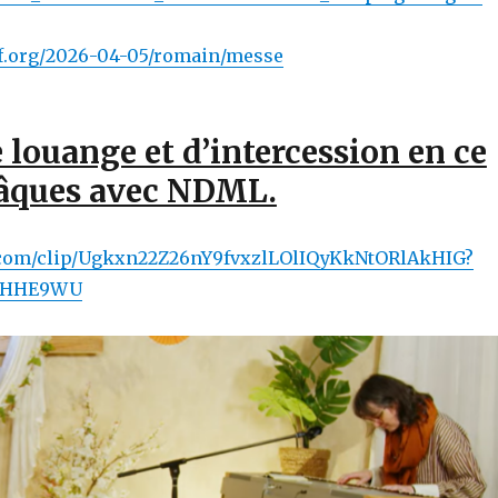
lf.org/2026-04-05/romain/messe
louange et d’intercession en ce
Pâques avec NDML.
e.com/clip/Ugkxn22Z26nY9fvxzlLOlIQyKkNtORlAkHIG?
SHHE9WU