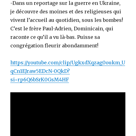
-Dans un reportage sur la guerre en Ukraine,
je découvre des moines et des religieuses qui
vivent l’accueil au quotidien, sous les bombes!
C’est le frère Paul-Adrien, Dominicain, qui
raconte ce qu’il a vu là-bas. Puisse sa
congrégation fleurir abondamment!
https://youtube.com/clip/UgkxdXqzag0oukm_U
qCn1EJraw5EDcN-0QkD?
si=rp6Q6bSrK0GsM4HF