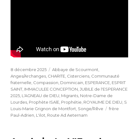
Publié
Catégories
8 décembre 2025
Abbaye de Scourmont
,
le
Anges/Archanges
,
CHARITE
,
Cisterciens
,
Communauté
fraternelle
,
Compassion
,
Dominicain
,
ESPERANCE
,
ESPRIT
SAINT
,
IMMACULEE CONCEPTION
,
JUBILE de l'ESPERANCE
2025
,
L'AGNEAU de DIEU
,
Migrants
,
Notre-Dame de
Lourdes
,
Prophète ISAÏE
,
Prophétie
,
ROYAUME DE DIEU
,
S
Étiquettes
Louis-Marie Grignon de Montfort
,
Songe/Rêve
frère
Paul-Adrien
,
L'ilot
,
Route Ad Aeternam