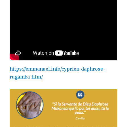
https://emmanuel.info/cyprien-daphrose-
rugamba-film/