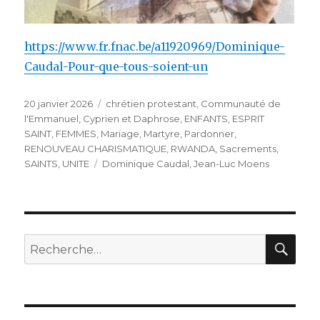
https://www.fr.fnac.be/a11920969/Dominique-
Caudal-Pour-que-tous-soient-un
Publié
Catégories
20 janvier 2026
chrétien protestant
,
Communauté de
le
l'Emmanuel
,
Cyprien et Daphrose
,
ENFANTS
,
ESPRIT
SAINT
,
FEMMES
,
Mariage
,
Martyre
,
Pardonner
,
RENOUVEAU CHARISMATIQUE
,
RWANDA
,
Sacrements
,
Étiquettes
SAINTS
,
UNITE
Dominique Caudal
,
Jean-Luc Moens
REC
Recherche
pour
: