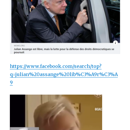
https://www.facebook.com/search/top?
q=julian%20assange%20lib%C3%A9r%C3%A
9