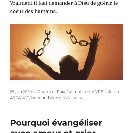
Vraiment il faut demander à Dieu de guérir le
coeur des humains.
Publié
Catégories
Étiquettes
29 juin 2024
Guerre et Paix
,
Journalisme
,
VIVRE
Julian
le
ASSANGE
,
lanceur d'alerte
,
Wikileaks
Pourquoi évangéliser
avec amour et prier