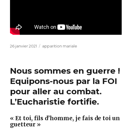
Publié
Catégories
26 janvier 2021
apparition mariale
le
Nous sommes en guerre !
Equipons-nous par la FOI
pour aller au combat.
L’Eucharistie fortifie.
« Et toi, fils d’homme, je fais de toi un
guetteur »