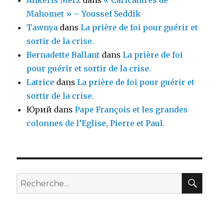
Ankeris Merz
dans
« Caricatures de
Mahomet » – Youssef Seddik
Tawnya
dans
La prière de foi pour guérir et
sortir de la crise.
Bernadette Ballant
dans
La prière de foi
pour guérir et sortir de la crise.
Latrice
dans
La prière de foi pour guérir et
sortir de la crise.
Юрий
dans
Pape François et les grandes
colonnes de l’Eglise, Pierre et Paul.
REC
Recherche
pour
: