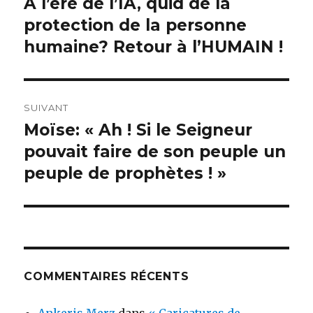
A l’ère de l’IA, quid de la
Article
précédent :
protection de la personne
l’article
humaine? Retour à l’HUMAIN !
SUIVANT
Moïse: « Ah ! Si le Seigneur
Article
suivant :
pouvait faire de son peuple un
peuple de prophètes ! »
COMMENTAIRES RÉCENTS