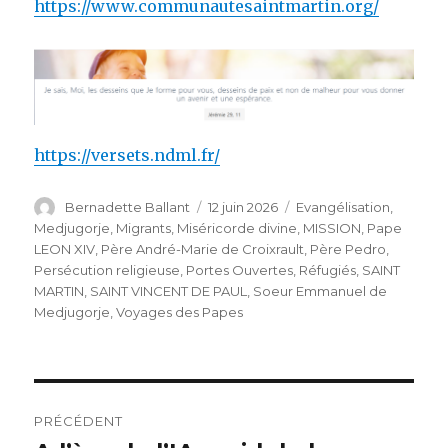
https://www.communautesaintmartin.org/
https://versets.ndml.fr/
Auteur
Publié
Catégories
Bernadette Ballant
12 juin 2026
Evangélisation
,
le
Medjugorje
,
Migrants
,
Miséricorde divine
,
MISSION
,
Pape
LEON XIV
,
Père André-Marie de Croixrault
,
Père Pedro
,
Persécution religieuse
,
Portes Ouvertes
,
Réfugiés
,
SAINT
MARTIN
,
SAINT VINCENT DE PAUL
,
Soeur Emmanuel de
Medjugorje
,
Voyages des Papes
Navigation
PRÉCÉDENT
de