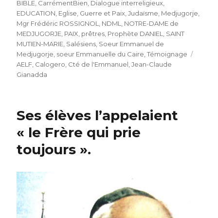
le
BIBLE
,
CarrémentBien
,
Dialogue interreligieux
,
EDUCATION
,
Eglise
,
Guerre et Paix
,
Judaïsme
,
Medjugorje
,
Mgr Frédéric ROSSIGNOL
,
NDML
,
NOTRE-DAME de
MEDJUGORJE
,
PAIX
,
prêtres
,
Prophète DANIEL
,
SAINT
MUTIEN-MARIE
,
Salésiens
,
Soeur Emmanuel de
Étique
Medjugorje
,
soeur Emmanuelle du Caire
,
Témoignage
AELF
,
Calogero
,
Cté de l'Emmanuel
,
Jean-Claude
Gianadda
Ses élèves l’appelaient
« le Frère qui prie
toujours ».