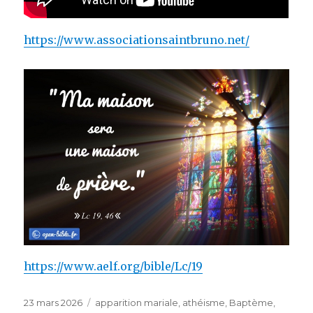
https://www.associationsaintbruno.net/
https://www.aelf.org/bible/Lc/19
Publié
Catégories
23 mars 2026
apparition mariale
,
athéisme
,
Baptème
,