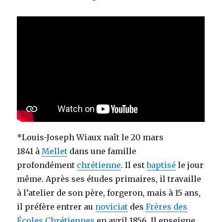
*Louis-Joseph Wiaux naît le 20 mars
1841 à
Mellet
dans une famille
profondément
chrétienne
. Il est
baptisé
le jour
même. Après ses études primaires, il travaille
à l’atelier de son père, forgeron, mais à 15 ans,
il préfère entrer au
noviciat
des
Frères des
Écoles Chrétiennes
en avril 1856. Il enseigne