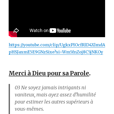
https://youtube.com/clip/UgkxPIOcfRlD4XlmdA
pHSJaxmE5E9GNzSixe?si=Wm5fnZoj8C5jNKOy
Merci à Dieu pour sa Parole
.
03
Ne soyez jamais intrigants ni
vaniteux, mais ayez assez d’humilité
pour estimer les autres supérieurs à
vous-mêmes.