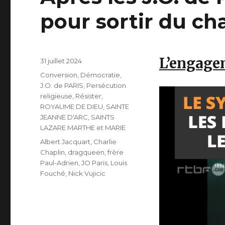
pour sortir du ch
L’engage
Publié
31 juillet 2024
le
Catégories
Conversion
,
Démocratie
,
J.O. de PARIS
,
Persécution
religieuse
,
Résister
,
ROYAUME DE DIEU
,
SAINTE
JEANNE D'ARC
,
SAINTS
LAZARE MARTHE et MARIE
Étiquettes
Albert Jacquart
,
Charlie
Chaplin
,
dragqueen
,
frère
Paul-Adrien
,
JO Paris
,
Louis
Fouché
,
Nick Vujicic