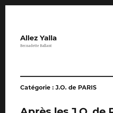
Allez Yalla
Bernadette Ballant
Catégorie :
J.O. de PARIS
Après les J.O. de 