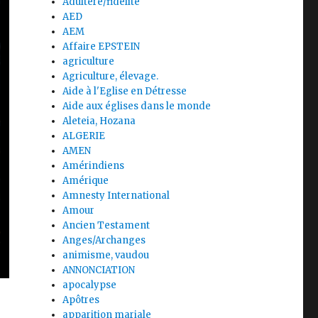
Adultère/fidélité
AED
AEM
Affaire EPSTEIN
agriculture
Agriculture, élevage.
Aide à l'Eglise en Détresse
Aide aux églises dans le monde
Aleteia, Hozana
ALGERIE
AMEN
Amérindiens
Amérique
Amnesty International
Amour
Ancien Testament
Anges/Archanges
animisme, vaudou
ANNONCIATION
apocalypse
Apôtres
apparition mariale