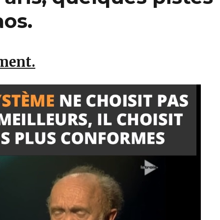
aos.
ment.