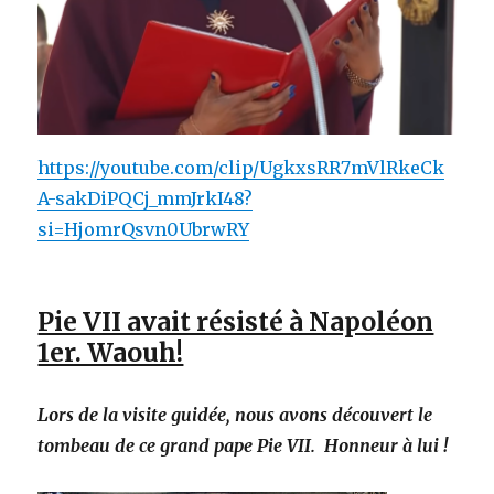
https://youtube.com/clip/UgkxsRR7mVlRkeCk
A-sakDiPQCj_mmJrkI48?
si=HjomrQsvn0UbrwRY
Pie VII avait résisté à Napoléon
1er. Waouh!
Lors de la visite guidée, nous avons découvert le
tombeau de ce grand pape Pie VII. Honneur à lui !