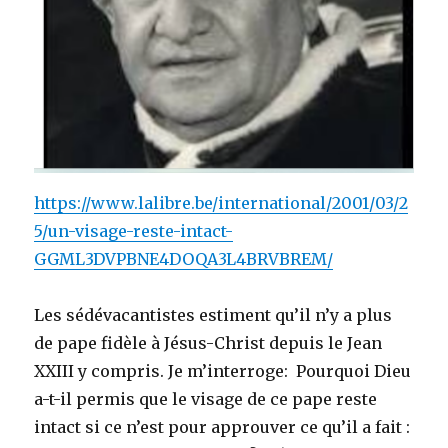
https://www.lalibre.be/international/2001/03/2
5/un-visage-reste-intact-
GGML3DVPBNE4DOQA3L4BRVBREM/
Les sédévacantistes estiment qu’il n’y a plus
de pape fidèle à Jésus-Christ depuis le Jean
XXIII y compris. Je m’interroge: Pourquoi Dieu
a-t-il permis que le visage de ce pape reste
intact si ce n’est pour approuver ce qu’il a fait :