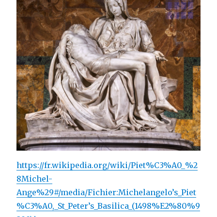
https://fr.wikipedia.org/wiki/Piet%C3%A0_%2
8Michel-
Ange%29#/media/Fichier:Michelangelo’s_Piet
%C3%A0,_St_Peter’s_Basilica_(1498%E2%80%9