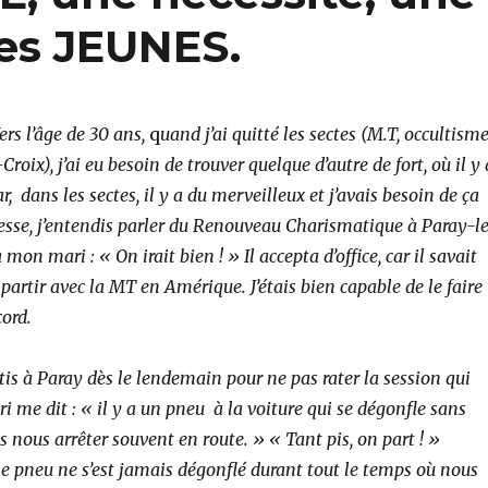
des JEUNES.
ers l’âge de 30 ans,
q
uand j’ai quitté les sectes (M.T, occultisme
oix), j’ai eu besoin de trouver quelque d’autre de fort, où il y 
, dans les sectes, il y a du merveilleux et j’avais besoin de ça
messe, j’entendis parler du Renouveau Charismatique à Paray-l
à mon mari : « On irait bien ! » Il accepta d’office, car il savait
artir avec la MT en Amérique. J’étais bien capable de le faire
ord.
s à Paray dès le lendemain pour ne pas rater la session qui
 me dit : « il y a un pneu à la voiture qui se dégonfle sans
s nous arrêter souvent en route. » « Tant pis, on part ! »
le pneu ne s’est jamais dégonflé durant tout le temps où nous