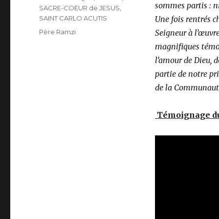
sommes partis : ni 
SACRE-COEUR de JESUS
,
SAINT CARLO ACUTIS
Une fois rentrés ch
Étiquettes
Père Ramzi
Seigneur à l’œuvre
magnifiques témoi
l’amour de Dieu, d
partie de notre p
de la Communauté
Témoignage du