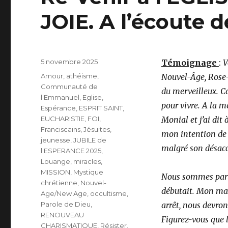
JOIE. A l’écoute 
Publié
5 novembre 2025
Témoignage
:
V
le
Catégories
Amour
,
athéisme
,
Nouvel-Âge, Rose-Cr
Communauté de
du merveilleux. Car
l'Emmanuel
,
Eglise
,
pour vivre. A la 
Espérance
,
ESPRIT SAINT
,
EUCHARISTIE
,
FOI
,
Monial et j’ai dit 
Franciscains
,
Jésuites
,
mon intention de p
jeunesse
,
JUBILE de
malgré son désacc
l'ESPERANCE 2025
,
Louange
,
miracles
,
MISSION
,
Mystique
Nous sommes parti
chrétienne
,
Nouvel-
débutait. Mon mari
Age/New Age
,
occultisme
,
Parole de Dieu
,
arrêt, nous devron
RENOUVEAU
Figurez-vous que 
CHARISMATIQUE
,
Résister
,