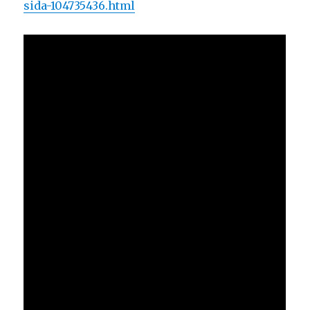
sida-104735436.html