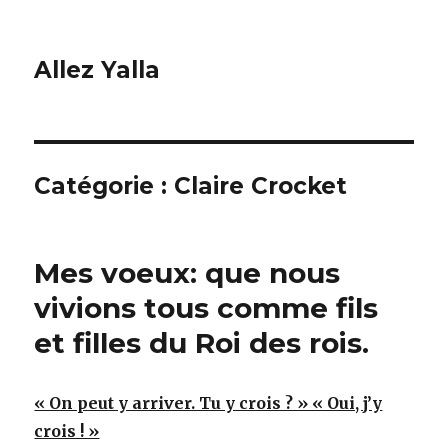
Allez Yalla
Catégorie :
Claire Crocket
Mes voeux: que nous
vivions tous comme fils
et filles du Roi des rois.
« On peut y arriver. Tu y crois ? » « Oui, j’y
crois ! »