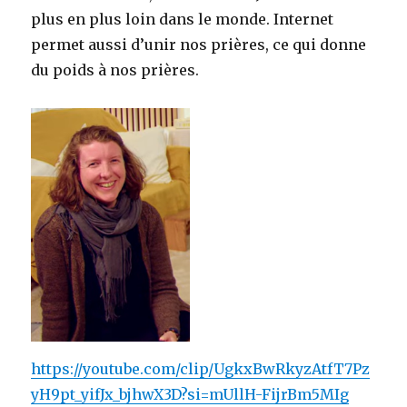
plus en plus loin dans le monde. Internet
permet aussi d’unir nos prières, ce qui donne
du poids à nos prières.
https://youtube.com/clip/UgkxBwRkyzAtfT7Pz
yH9pt_yifJx_bjhwX3D?si=mUllH-FijrBm5MIg