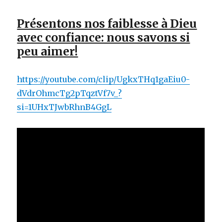
Présentons nos faiblesse à Dieu
avec confiance: nous savons si
peu aimer!
https://youtube.com/clip/UgkxTHq1gaEiu0-
dVdrOhmcTg2pTqztVf7v_?
si=1UHxTJwbRhnB4GgL