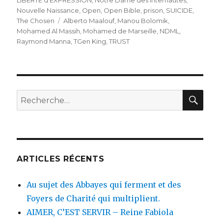
LIBERTE d'EXPRESSION
,
Notre Dame des Internautes
,
Nouvelle Naissance
,
Open
,
Open Bible
,
prison
,
SUICIDE
,
Étiquettes
The Chosen
Alberto Maalouf
,
Manou Bolomik
,
Mohamed Al Massih
,
Mohamed de Marseille
,
NDML
,
Raymond Manna
,
TGen King
,
TRUST
REC
Recherche
pour
:
ARTICLES RÉCENTS
Au sujet des Abbayes qui ferment et des
Foyers de Charité qui multiplient.
AIMER, C’EST SERVIR – Reine Fabiola