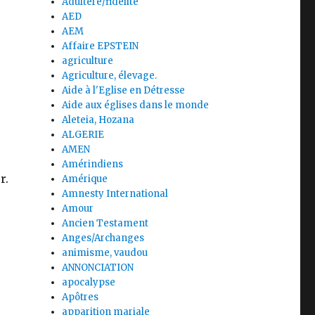
Adultère/fidélité
AED
AEM
Affaire EPSTEIN
agriculture
Agriculture, élevage.
Aide à l'Eglise en Détresse
Aide aux églises dans le monde
Aleteia, Hozana
ALGERIE
AMEN
Amérindiens
r.
Amérique
Amnesty International
Amour
Ancien Testament
Anges/Archanges
animisme, vaudou
ANNONCIATION
apocalypse
Apôtres
apparition mariale