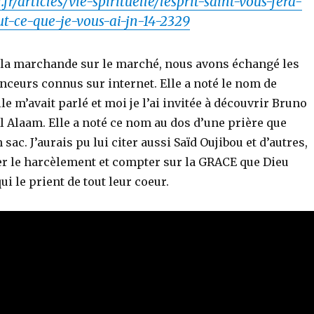
fr/articles/vie-spirituelle/lesprit-saint-vous-fera-
t-ce-que-je-vous-ai-jn-14-2329
r la marchande sur le marché, nous avons échangé les
nceurs connus sur internet. Elle a noté le nom de
e m’avait parlé et moi je l’ai invitée à découvrir Bruno
l Alaam. Elle a noté ce nom au dos d’une prière que
sac. J’aurais pu lui citer aussi Saïd Oujibou et d’autres,
ter le harcèlement et compter sur la GRACE que Dieu
ui le prient de tout leur coeur.