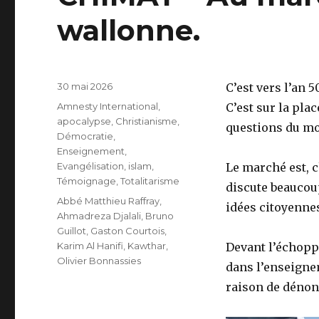
wallonne.
Publié
30 mai 2026
C’est vers l’an 
le
Catégories
Amnesty International
,
C’est sur la pla
apocalypse
,
Christianisme
,
questions du m
Démocratie
,
Enseignement
,
Evangélisation
,
islam
,
Le marché est, c
Témoignage
,
Totalitarisme
discute beaucou
Étiquettes
Abbé Matthieu Raffray
,
idées citoyenne
Ahmadreza Djalali
,
Bruno
Guillot
,
Gaston Courtois
,
Karim Al Hanifi
,
Kawthar
,
Devant l’échopp
Olivier Bonnassies
dans l’enseigne
raison de dénon