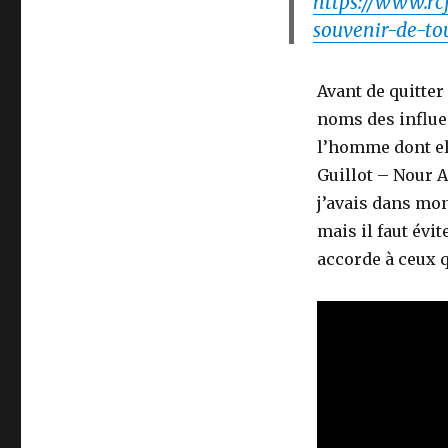
https://www.rcf.
souvenir-de-tou
Avant de quitte
noms des influe
l’homme dont ell
Guillot – Nour A
j’avais dans mon 
mais il faut évi
accorde à ceux q