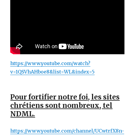
https://www.youtube.com/watch?
v=1QSVhAHboe8&list=WL&index=5
Pour fortifier notre foi, les sites
chrétiens sont nombreux, tel
NDML.
https://www.youtube.com/channel/UCwtrfX8n-