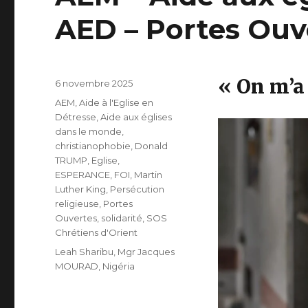
AED – Portes Ouv
« On m’a 
Publié
6 novembre 2025
le
Catégories
AEM
,
Aide à l'Eglise en
Détresse
,
Aide aux églises
dans le monde
,
christianophobie
,
Donald
TRUMP
,
Eglise
,
ESPERANCE
,
FOI
,
Martin
Luther King
,
Persécution
religieuse
,
Portes
Ouvertes
,
solidarité
,
SOS
Chrétiens d'Orient
Étiquettes
Leah Sharibu
,
Mgr Jacques
MOURAD
,
Nigéria