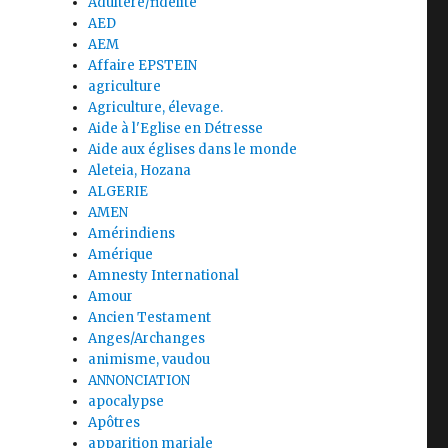
Adultère/fidélité
AED
AEM
Affaire EPSTEIN
agriculture
Agriculture, élevage.
Aide à l'Eglise en Détresse
Aide aux églises dans le monde
Aleteia, Hozana
ALGERIE
AMEN
Amérindiens
Amérique
Amnesty International
Amour
Ancien Testament
Anges/Archanges
animisme, vaudou
ANNONCIATION
apocalypse
Apôtres
apparition mariale