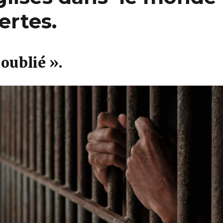
ertes.
oublié ».