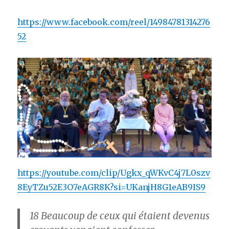
https://www.facebook.com/reel/14984781314276
52
https://youtube.com/clip/Ugkx_qWKvC4j7L0szv
8EyTZu52E3O7eAGR8K?si=UKanjH8G1eAB9IS9
18
Beaucoup de ceux qui étaient devenus