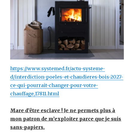
https://www.systemed.fr/actu-systeme-
d/interdiction-poeles-et-chaudieres-bois-2027-
ce-qui-pourrait-changer-pour-votre-
chauffage,17811.html
Mare d’être esclave ! Je ne permets plus à
mon patron de m’exploiter parce que je suis
sans-papiers.