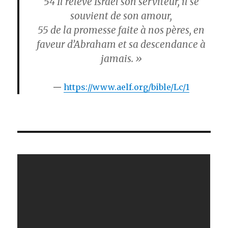
54
Il relève Israël son serviteur, il se
souvient de son amour,
55
de la promesse faite à nos pères, en
faveur d’Abraham et sa descendance à
jamais. »
https://www.aelf.org/bible/Lc/1