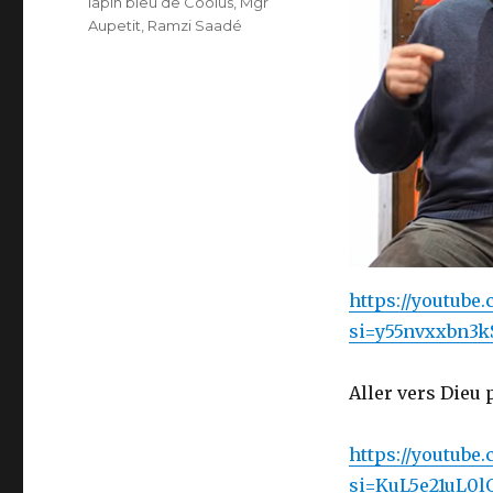
lapin bleu de Coolus
,
Mgr
Aupetit
,
Ramzi Saadé
https://youtub
si=y55nvxxbn3
Aller vers Dieu 
https://youtub
si=KuL5e21uL0lO