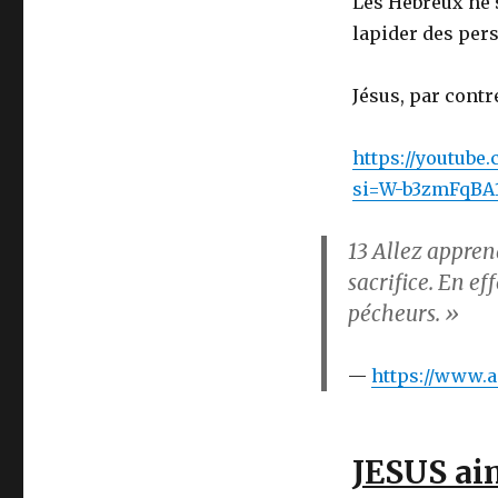
Les Hébreux ne s
lapider des per
Jésus, par contr
https://youtu
si=W-b3zmFqBA1
13
Allez apprendr
sacrifice. En ef
pécheurs. »
https://www.a
JESUS ai