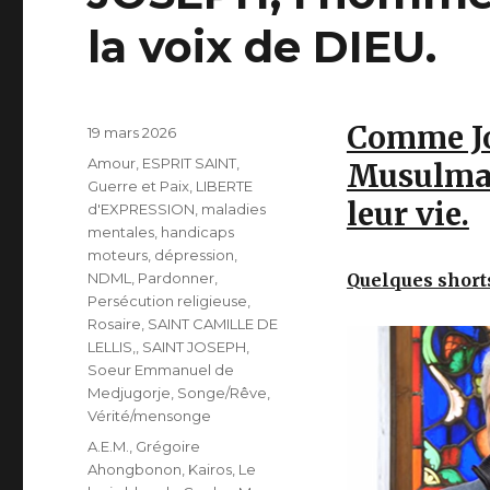
la voix de DIEU.
Comme Jo
Publié
19 mars 2026
le
Catégories
Amour
,
ESPRIT SAINT
,
Musulman
Guerre et Paix
,
LIBERTE
leur vie.
d'EXPRESSION
,
maladies
mentales, handicaps
moteurs, dépression
,
NDML
,
Pardonner
,
Quelques short
Persécution religieuse
,
Rosaire
,
SAINT CAMILLE DE
LELLIS,
,
SAINT JOSEPH
,
Soeur Emmanuel de
Medjugorje
,
Songe/Rêve
,
Vérité/mensonge
Étiquettes
A.E.M.
,
Grégoire
Ahongbonon
,
Kairos
,
Le