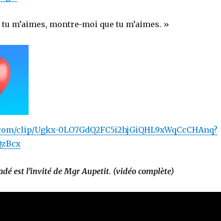
Si tu m’aimes, montre-moi que tu m’aimes. »
e.com/clip/Ugkx-0LO7GdQ2FC5i2hjGiQHL9xWqCcCHAnq?
QzBcx
dé est l’invité de Mgr Aupetit. (vidéo complète)