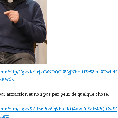
e.com/clip/UgkxkdirjxCaNOQObWgjNhn-1iZeWmeXCwLd?
kSKW6K
par attraction et non pas par peur de quelque chose.
e.com/clip/Ugkx9ZH5ePizWqVEakkQAVwEnSelrA2QfOwS?
lgtr