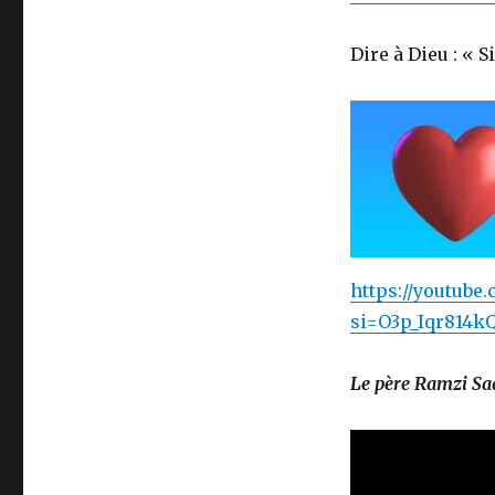
Dire à Dieu : « 
https://youtub
si=O3p_Iqr814k
Le père Ramzi Saa