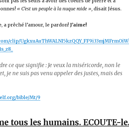
ont pas les seuls à avoir des coeurs de pierre et à
sonnes!
« C’est un peuple à la nuque raide »,
disait Jésus.
e, a prêché l’amour, le pardon!
J’aime!
be.com/clip/UgkxuAuThWALNI5kzQQY_FF9i33mjMFrmOiW
s_z8_
e ce que signifie : Je veux la miséricorde, non le
fet, je ne suis pas venu appeler des justes, mais des
elf.org/bible/Mt/9
me tous les humains. ECOUTE-le