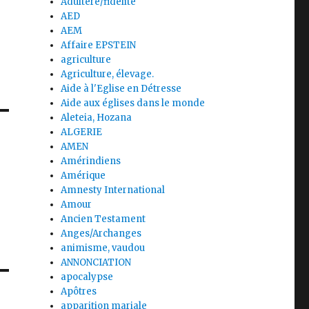
Adultère/fidélité
AED
AEM
Affaire EPSTEIN
agriculture
Agriculture, élevage.
Aide à l'Eglise en Détresse
Aide aux églises dans le monde
Aleteia, Hozana
ALGERIE
AMEN
Amérindiens
Amérique
Amnesty International
Amour
Ancien Testament
Anges/Archanges
animisme, vaudou
ANNONCIATION
apocalypse
Apôtres
apparition mariale