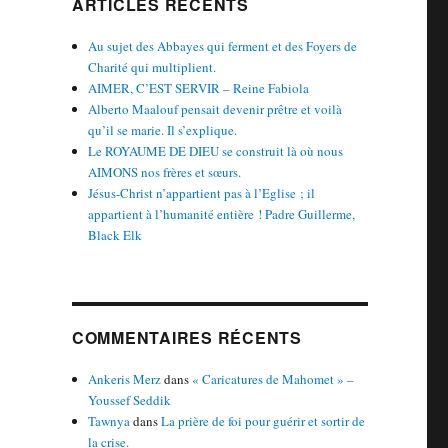
ARTICLES RÉCENTS
Au sujet des Abbayes qui ferment et des Foyers de
Charité qui multiplient.
AIMER, C’EST SERVIR – Reine Fabiola
Alberto Maalouf pensait devenir prêtre et voilà
qu’il se marie. Il s’explique.
Le ROYAUME DE DIEU se construit là où nous
AIMONS nos frères et sœurs.
Jésus-Christ n’appartient pas à l’Eglise ; il
appartient à l’humanité entière ! Padre Guillerme,
Black Elk
COMMENTAIRES RÉCENTS
Ankeris Merz
dans
« Caricatures de Mahomet » –
Youssef Seddik
Tawnya
dans
La prière de foi pour guérir et sortir de
la crise.