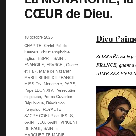
CŒUR de Dieu.
Dieu t’aim
Publié
18 octobre 2025
le
Catégories
CHARITE
,
Christ-Roi de
l'univers
,
christianophobie
,
Si ISRAËL est le pe
Eglise
,
ESPRIT SAINT
,
EVANGILE
,
FRANCE,
,
Guerre
FRANCE, quant à ell
et Paix
,
Marie de Nazareth
,
AIME SES ENFANTS. 
MARIE REINE DE FRANCE
,
MISSION
,
Monarchie
,
PAPE
,
Pape LEON XIV
,
Persécution
religieuse
,
Portes Ouvertes
,
République
,
Révolution
française
,
ROYAUTE
,
SACRE-COEUR de JESUS
,
SAINT LUC
,
SAINT VINCENT
DE PAUL
,
SAINTE
MARGUERITE-MARIE
,