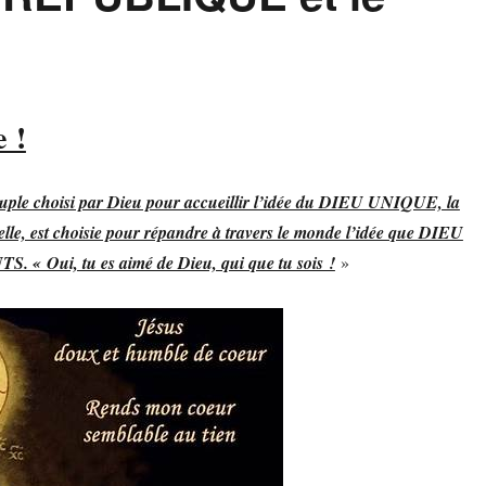
e !
uple choisi par Dieu pour accueillir l’idée du DIEU UNIQUE, la
e, est choisie pour répandre à travers le monde l’idée que DIEU
« Oui, tu es aimé de Dieu, qui que tu sois !
»