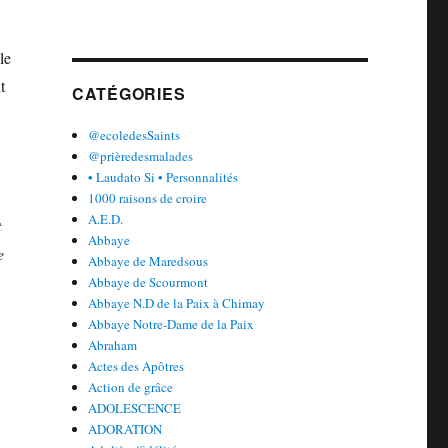
le
t
CATÉGORIES
@ecoledesSaints
@prièredesmalades
• Laudato Si • Personnalités
1000 raisons de croire
A.E.D.
t
Abbaye
e
Abbaye de Maredsous
Abbaye de Scourmont
Abbaye N.D de la Paix à Chimay
Abbaye Notre-Dame de la Paix
Abraham
Actes des Apôtres
Action de grâce
ADOLESCENCE
ADORATION