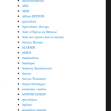
Adultère/fidélité
AED
AEM
Affaire EPSTEIN
agriculture
Agriculture, élevage.
Aide à l'Eglise en Détresse
Aide aux églises dans le monde
Aleteia, Hozana
ALGERIE
AMEN
Amérindiens
Amérique
Amnesty International
Amour
Ancien Testament
Anges/Archanges
animisme, vaudou
ANNONCIATION
apocalypse
Apôtres
apparition mariale