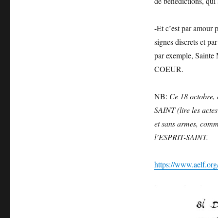
de bénédictions, qui
-Et c’est par amour 
signes discrets et pa
par exemple, Sainte M
COEUR.
NB:
Ce 18 octobre, o
SAINT (lire les acte
et sans armes, comm
l’ESPRIT-SAINT.
https://www.aelf.or