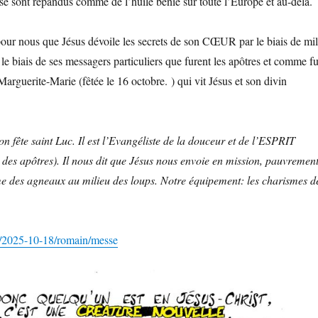
 se sont répandus comme de l’huile bénie sur toute l’Europe et au-delà.
pour nous que Jésus dévoile les secrets de son CŒUR par le biais de mil
r le biais de ses messagers particuliers que furent les apôtres et comme fu
arguerite-Marie (fêtée le 16 octobre. ) qui vit Jésus et son divin
n fête saint Luc. Il est l’Evangéliste de la douceur et de l’ESPRIT
s des apôtres). Il nous dit que Jésus nous envoie en mission, pauvremen
e des agneaux au milieu des loups. Notre équipement: les charismes d
g/2025-10-18/romain/messe