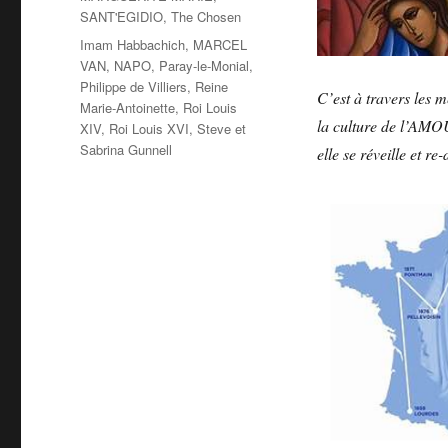
SANT'EGIDIO
,
The Chosen
Étiquettes
Imam Habbachich
,
MARCEL
VAN
,
NAPO
,
Paray-le-Monial
,
Philippe de Villiers
,
Reine
C’est à travers le
Marie-Antoinette
,
Roi Louis
la culture de l’AMOU
XIV
,
Roi Louis XVI
,
Steve et
Sabrina Gunnell
elle se réveille et r