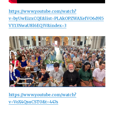
https://www.youtube.com/watch?
v=byUwEizxCQE&list=PLAkOPZWAXefVO6d9l5
VY13NwaU8l6EQ3V&index=3
https://www.youtube.com/watch?
v=VoX4QsuCST0&t=447s