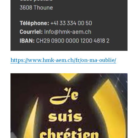
https://www.hmk-aem.ch/fr/on-ma-oublie/