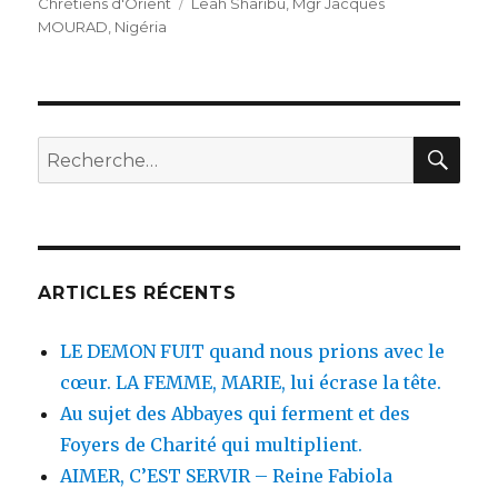
Étiquettes
Chrétiens d'Orient
Leah Sharibu
,
Mgr Jacques
MOURAD
,
Nigéria
REC
Recherche
pour
:
ARTICLES RÉCENTS
LE DEMON FUIT quand nous prions avec le
cœur. LA FEMME, MARIE, lui écrase la tête.
Au sujet des Abbayes qui ferment et des
Foyers de Charité qui multiplient.
AIMER, C’EST SERVIR – Reine Fabiola