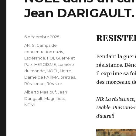
Jean DARIGAULT.
RESISTE
Publié
6 décembre 2025
le
Catégories
ARTS
,
Camps de
concentration nazis
,
Pendant la guerr
Espérance
,
FOI
,
Guerre et
Paix
,
HEROÏSME
,
Lumière
résistance. Déno
du monde
,
NOËL
,
Notre-
il exprime sa fo
Dame de FATIMA
,
prêtres
,
des morceaux de
Résilience
,
Résister
Étiquettes
Alberto Maalouf
,
Jean
Darigault
,
Magnificat
,
NB: La résistance, 
NDML
Diable. Puissons-n
d’autrui!