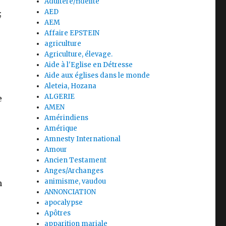
Adultère/fidélité
AED
;
AEM
Affaire EPSTEIN
agriculture
Agriculture, élevage.
Aide à l'Eglise en Détresse
Aide aux églises dans le monde
Aleteia, Hozana
ALGERIE
e
AMEN
Amérindiens
Amérique
Amnesty International
Amour
Ancien Testament
Anges/Archanges
animisme, vaudou
n
ANNONCIATION
apocalypse
Apôtres
apparition mariale