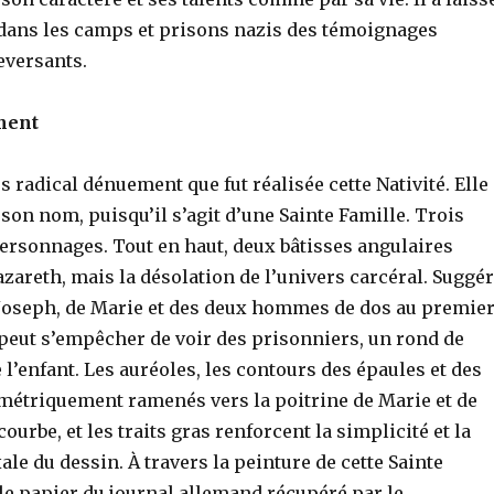
dans les camps et prisons nazis des témoignages
eversants.
ment
us radical dénuement que fut réalisée cette Nativité. Elle
son nom, puisqu’il s’agit d’une Sainte Famille. Trois
personnages. Tout en haut, deux bâtisses angulaires
areth, mais la désolation de l’univers carcéral. Suggé
e Joseph, de Marie et des deux hommes de dos au premie
 peut s’empêcher de voir des prisonniers, un rond de
l’enfant. Les auréoles, les contours des épaules et des
ymétriquement ramenés vers la poitrine de Marie et de
courbe, et les traits gras renforcent la simplicité et la
le du dessin. À travers la peinture de cette Sainte
 le papier du journal allemand récupéré par le