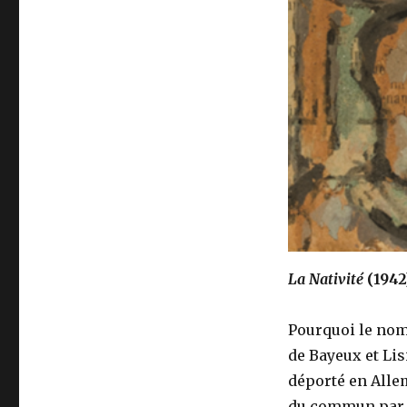
La Nativité
(1942
Pourquoi le nom 
de Bayeux et Lis
déporté en Allem
du commun par so