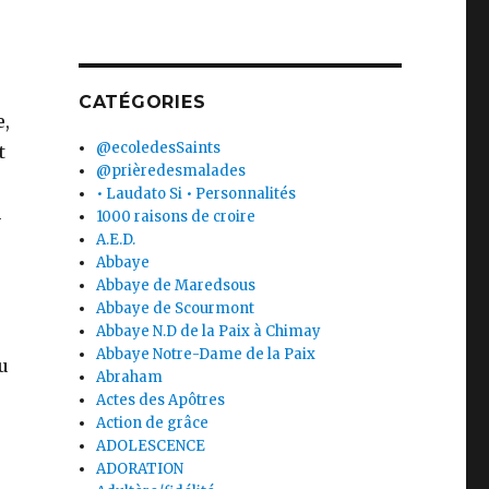
CATÉGORIES
e,
@ecoledesSaints
t
@prièredesmalades
• Laudato Si • Personnalités
n
1000 raisons de croire
A.E.D.
Abbaye
Abbaye de Maredsous
Abbaye de Scourmont
Abbaye N.D de la Paix à Chimay
Abbaye Notre-Dame de la Paix
u
Abraham
Actes des Apôtres
Action de grâce
ADOLESCENCE
ADORATION