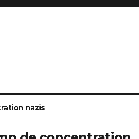
ation nazis
p de concentration.