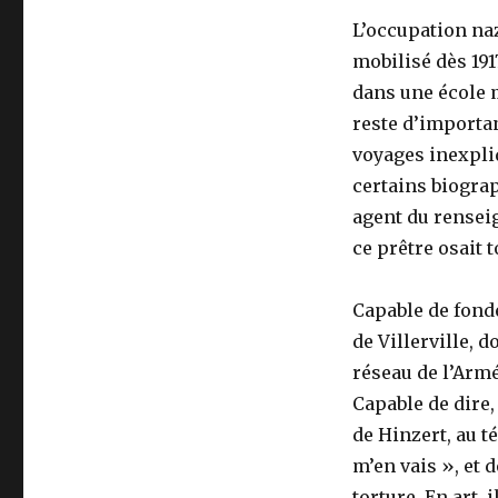
L’occupation naz
mobilisé dès 191
dans une école m
reste d’importa
voyages inexpli
certains biograp
agent du renseig
ce prêtre osait t
Capable de fonder
de Villerville, d
réseau de l’Armé
Capable de dire
de Hinzert, au t
m’en vais », et 
torture. En art,