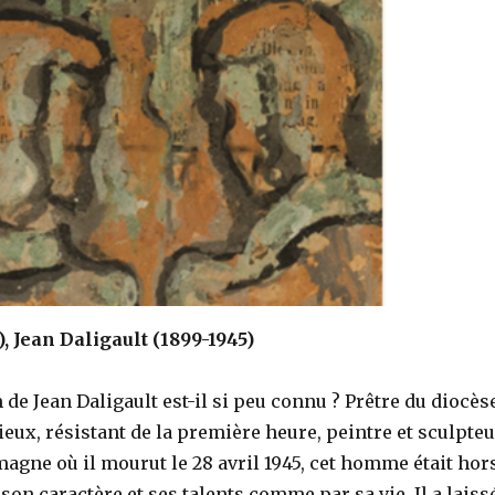
), Jean Daligault (1899-1945)
de Jean Daligault est-il si peu connu ? Prêtre du diocès
ieux, résistant de la première heure, peintre et sculpteu
agne où il mourut le 28 avril 1945, cet homme était hor
n caractère et ses talents comme par sa vie. Il a laiss