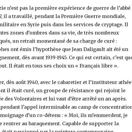
ie n’est pas la première expérience de guerre de l’abbé 
7, il a travaillé, pendant la Première Guerre mondiale,
ilitaire en Syrie puis dans les services de cryptage. Il
ntes zones d’ombres dans sa vie, de très nombreux
qués, un retrait momentané de sa charge de curé :
hes ont émis l’hypothèse que Jean Daligault ait été un
nement, dès avant 1939-1945. Ce qui est certain, c’est qu
out. Il était en tous ses choix un « Français libre ».
, dès août 1940, avec le cabaretier et l’instituteur athée
ont il était curé, un groupe de résistance qui rejoint le
e des Volontaires et lui vaut d’être arrêté un an après.
, pendant l’appel interminable au camp de concentratio
émoignage d’un co-détenu : « Moi, ils m’emmerdent, je
de rentrer au baraquement. Capable de supporter la
 il était passionné par la peinture contemporaine,