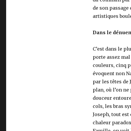
de son passage 
artistiques boul
Dans le dénue
C’est dans le pl
porte assez mal 
couleurs, cinq 
évoquent non Naz
par les têtes d
plan, où l’on ne
douceur entoure 
cols, les bras s
Joseph, tout est 
chaleur paradoxa
Famille, on voit