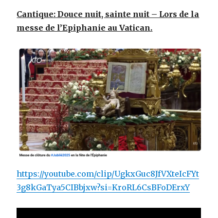
Cantique: Douce nuit, sainte nuit – Lors de la
messe de l’Epiphanie au Vatican.
https://youtube.com/clip/UgkxGuc8JfVXteIcFYt
3g8kGaTya5CIBbjxw?si=KroRL6CsBFoDErxY