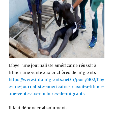
Libye : une journaliste américaine réussit à
filmer une vente aux enchères de migrants
https://www.infomigrants.net/fr/post/6102/liby
e-une-journaliste-americaine-reussit-a-filmer-
une-vente-aux-encheres-de-migrants
Il faut dénoncer absolument.