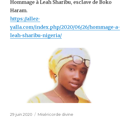
Hommage à Leah Sharibu, esclave de Boko
Haram.
https://allez-
yalla.com/index.php/2020/06/26/hommage-a-
leah-sharibu-nigeria/
Publié
Catégories
29 juin 2020
Miséricorde divine
le