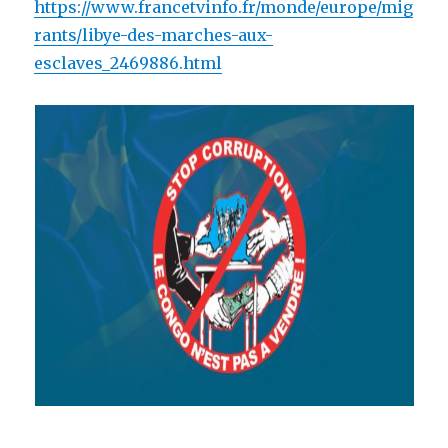
https://www.francetvinfo.fr/monde/europe/mig
rants/libye-des-marches-aux-
esclaves_2469886.html