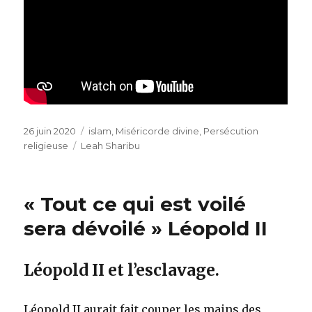
Publié
Catégories
26 juin 2020
islam
,
Miséricorde divine
,
Persécution
le
Étiquettes
religieuse
Leah Sharibu
« Tout ce qui est voilé
sera dévoilé » Léopold II
Léopold II et l’esclavage.
Léopold II aurait fait couper les mains des