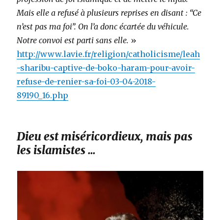
Mais elle a refusé à plusieurs reprises en disant : “Ce
n’est pas ma foi”. On l’a donc écartée du véhicule.
Notre convoi est parti sans elle.
»
http://www.lavie.fr/religion/catholicisme/leah
-sharibu-captive-de-boko-haram-pour-avoir-
refuse-de-renier-sa-foi-03-04-2018-
89190_16.php
Dieu est miséricordieux, mais pas
les islamistes …