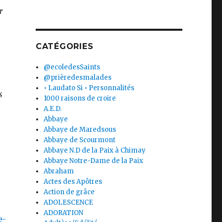
r
CATÉGORIES
@ecoledesSaints
@prièredesmalades
• Laudato Si • Personnalités
s
1000 raisons de croire
A.E.D.
Abbaye
s
Abbaye de Maredsous
Abbaye de Scourmont
Abbaye N.D de la Paix à Chimay
Abbaye Notre-Dame de la Paix
Abraham
Actes des Apôtres
Action de grâce
ADOLESCENCE
ADORATION
e-