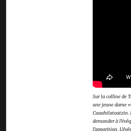
Sur la colline de 
une jeune dame « 
Cuauhtlatoatzin. E
demander à l’évêqu
l’apparition
.
L’évê