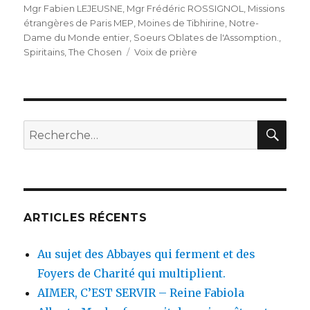
Mgr Fabien LEJEUSNE
,
Mgr Frédéric ROSSIGNOL
,
Missions
étrangères de Paris MEP
,
Moines de Tibhirine
,
Notre-
Dame du Monde entier
,
Soeurs Oblates de l'Assomption.
,
Étiquettes
Spiritains
,
The Chosen
Voix de prière
REC
Recherche
pour
:
ARTICLES RÉCENTS
Au sujet des Abbayes qui ferment et des
Foyers de Charité qui multiplient.
AIMER, C’EST SERVIR – Reine Fabiola