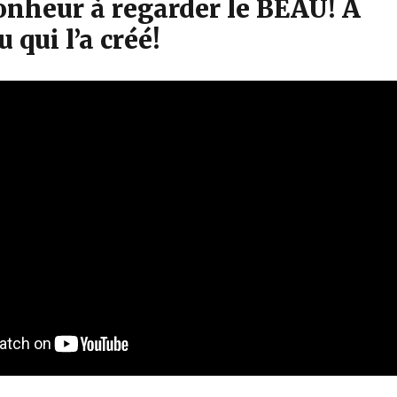
onheur à regarder le BEAU! A
 qui l’a créé!