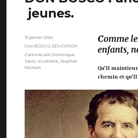
jeunes.
C
omme le 
Publié
31 janvier 2024
le
Catégories
Don BOSCO
,
EDUCATION
enfants, n
Étiquettes
Carlos Acutis
,
Dominique
Savio
,
scoutisme
,
Stephan
Michiels
Qu’Il maintienn
chemin et qu’
I