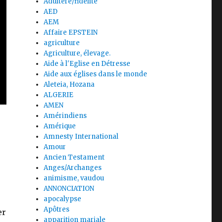
Adultère/fidélité
AED
AEM
Affaire EPSTEIN
agriculture
Agriculture, élevage.
Aide à l'Eglise en Détresse
Aide aux églises dans le monde
Aleteia, Hozana
ALGERIE
AMEN
Amérindiens
Amérique
Amnesty International
Amour
Ancien Testament
Anges/Archanges
animisme, vaudou
ANNONCIATION
apocalypse
Apôtres
er
apparition mariale