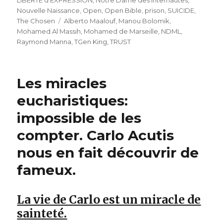
LIBERTE d'EXPRESSION
,
Notre Dame des Internautes
,
Nouvelle Naissance
,
Open
,
Open Bible
,
prison
,
SUICIDE
,
Étiquettes
The Chosen
Alberto Maalouf
,
Manou Bolomik
,
Mohamed Al Massih
,
Mohamed de Marseille
,
NDML
,
Raymond Manna
,
TGen King
,
TRUST
Les miracles
eucharistiques:
impossible de les
compter. Carlo Acutis
nous en fait découvrir de
fameux.
La vie de Carlo est un miracle de
sainteté.