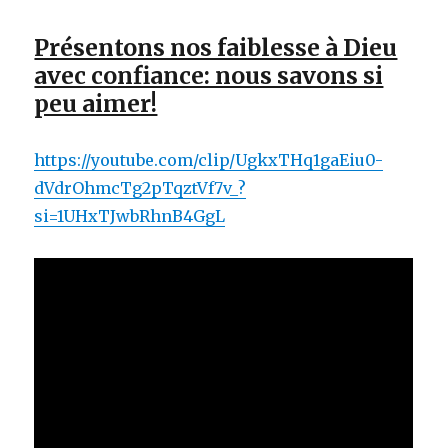
Présentons nos faiblesse à Dieu
avec confiance: nous savons si
peu aimer!
https://youtube.com/clip/UgkxTHq1gaEiu0-
dVdrOhmcTg2pTqztVf7v_?
si=1UHxTJwbRhnB4GgL