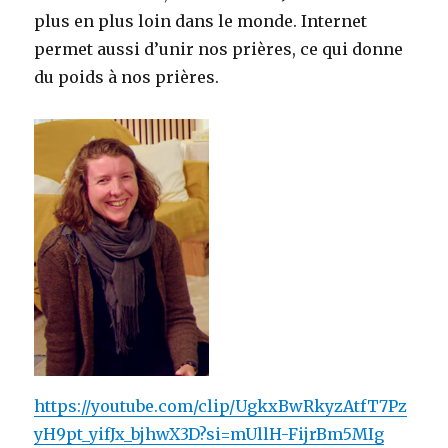
plus en plus loin dans le monde. Internet
permet aussi d’unir nos prières, ce qui donne
du poids à nos prières.
https://youtube.com/clip/UgkxBwRkyzAtfT7Pz
yH9pt_yifJx_bjhwX3D?si=mUllH-FijrBm5MIg