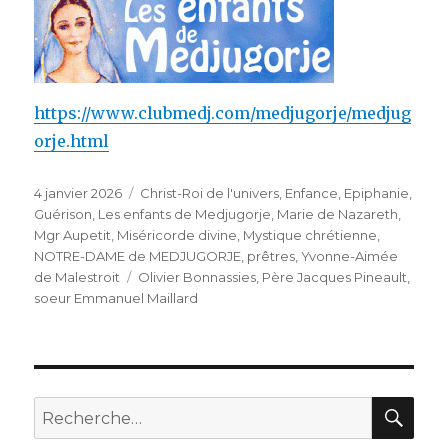
https://www.clubmedj.com/medjugorje/medjug
orje.html
Publié
Catégories
4 janvier 2026
Christ-Roi de l'univers
,
Enfance
,
Epiphanie
,
le
Guérison
,
Les enfants de Medjugorje
,
Marie de Nazareth
,
Mgr Aupetit
,
Miséricorde divine
,
Mystique chrétienne
,
NOTRE-DAME de MEDJUGORJE
,
prêtres
,
Yvonne-Aimée
Étiquettes
de Malestroit
Olivier Bonnassies
,
Père Jacques Pineault
,
soeur Emmanuel Maillard
REC
Recherche
pour